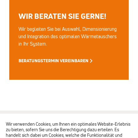
WIR BERATEN SIE GERNE!
Wir begleiten Sie bei Auswahl, Dimensionierung
und Integration des optimalen Wärmetauschers
in Ihr System.
BERATUNGSTERMIN VEREINBAREN
Wir verwenden Cookies, um Ihnen ein optimales Website-Erlebnis
KONTAKT
zu bieten, sofern Sie uns die Berechtigung dazu erteilen. Es
handelt sich dabei um Cookies, welche die Funktionalität und