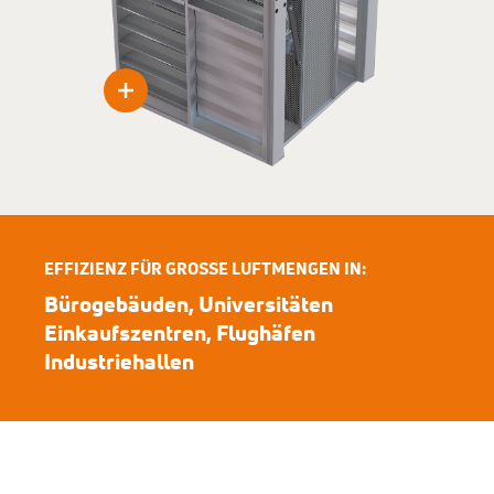
EFFIZIENZ FÜR GROSSE LUFTMENGEN IN:
Bürogebäuden, Universitäten
Einkaufszentren, Flughäfen
Industriehallen