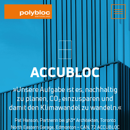
ACCUBLOC
»Unsere Aufgabe ist es, nachhaltig
zu planen, CO₂ einzusparen und
damit den Klimawandel zu wandeln.«
Pat Hanson, Partnerin bei gh3* Architekten, Toronto
North Eastern Garage, Edmonton – CAN, 72 ACCUBLOC